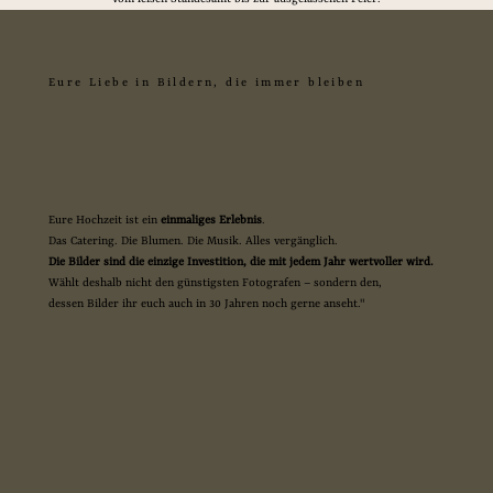
Eure Liebe in Bildern, die immer bleiben
Eure Hochzeit ist ein
einmaliges Erlebnis
.
Das Catering. Die Blumen. Die Musik. Alles vergänglich.
Die Bilder sind die einzige Investition, die mit jedem Jahr wertvoller wird.
Wählt deshalb nicht den günstigsten Fotografen – sondern den,
dessen Bilder ihr euch auch in 30 Jahren noch gerne anseht."